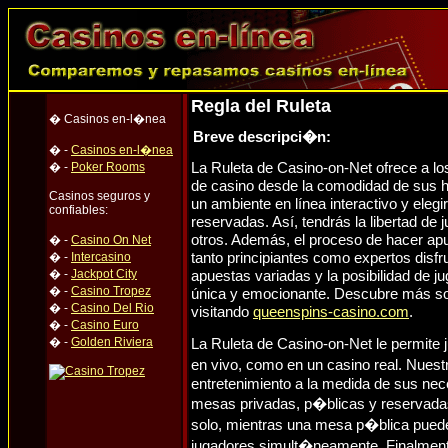
Regla del Ruleta
� Casinos en-l�nea
Breve descripci�n:
� -
Casinos en-l�nea
La Ruleta de Casino-on-Net ofrece a lo
� -
Poker Rooms
de casino desde la comodidad de sus ho
Casinos seguros y
un ambiente en línea interactivo y eleg
confiables:
reservadas. Así, tendrás la libertad de 
otros. Además, el proceso de hacer apue
� -
Casino On Net
tanto principiantes como expertos disf
� -
Intercasino
� -
Jackpot City
apuestas variadas y la posibilidad de ju
� -
Casino Tropez
única y emocionante. Descubre más sobr
� -
Casino Del Rio
visitando
queenspins-casino.com
.
� -
Casino Euro
� -
Golden Riviera
La Ruleta de Casino-on-Net le permite 
en vivo, como en un casino real. Nuest
entretenimiento a la medida de sus nec
mesas privadas, p�blicas y reservada
solo, mientras una mesa p�blica puede
jugadores simult�neamente. Finalment